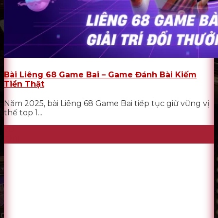
Bài Liêng 68 Game Bai – Game Đánh Bài Kiếm
Tiền Thật
Năm 2025, bài Liêng 68 Game Bai tiếp tục giữ vững vị
thế top 1...
20
Th11