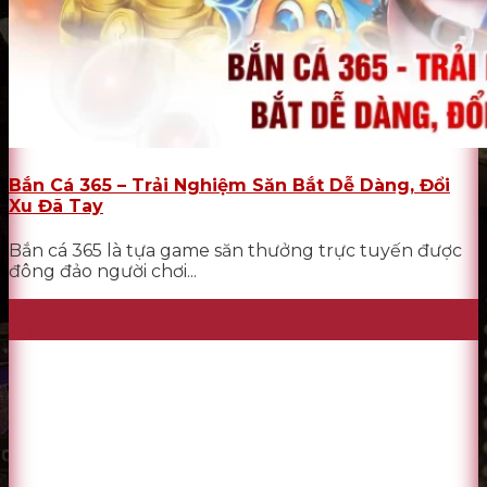
Bắn Cá 365 – Trải Nghiệm Săn Bắt Dễ Dàng, Đổi
Xu Đã Tay
Bắn cá 365 là tựa game săn thưởng trực tuyến được
đông đảo người chơi...
27
Th2