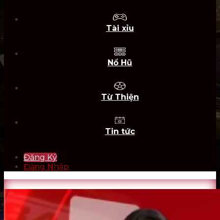
Tài xỉu
Nổ Hũ
Từ Thiện
Tin tức
Đăng Ký
Đăng Nhập