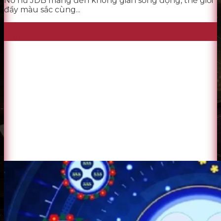
Nổ hũ JDB mang đến không gian sống động, thế giới
đầy màu sắc cùng...
08
Th12