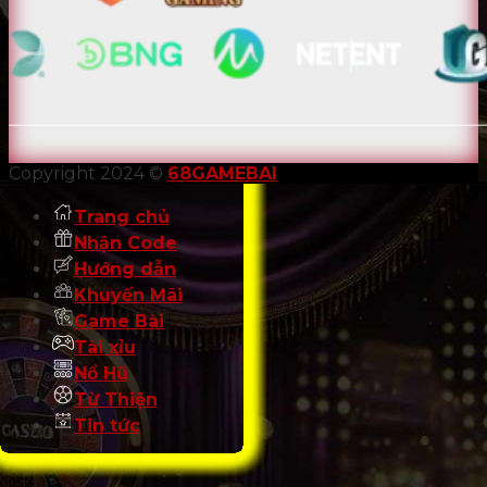
Copyright 2024 ©
68GAMEBAI
Trang chủ
Nhận Code
Hướng dẫn
Khuyến Mãi
Game Bài
Tài xỉu
Nổ Hũ
Từ Thiện
Tin tức